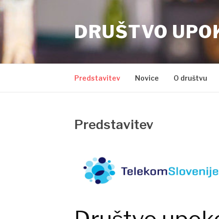
Skoči
na
DRUŠTVO UPO
vsebino
Predstavitev
Novice
O društvu
Predstavitev