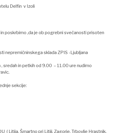
telu Delfin v Izoli
in poskrbimo ,da je ob pogrebni svečanosti prisoten
lasti nepremičninskega sklada ZPIS -Ljubljana
h , sredah in petkih od 9.00 – 11.00 ure nudimo
ravic.
ednje sekcije:
Litija, Šmartno pri Litiji, Zagorje, Trbovlje Hrastnik,