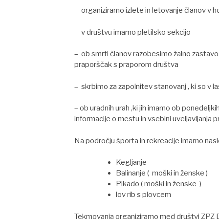
– organiziramo izlete in letovanje članov v ho
– v društvu imamo pletilsko sekcijo
– ob smrti članov razobesimo žalno zastavo 
praporščak s praporom društva
– skrbimo za zapolnitev stanovanj , ki so v 
– ob uradnih urah ,ki jih imamo ob ponedeljki
informacije o mestu in vsebini uveljavljanja p
Na področju športa in rekreacije imamo nasl
Kegljanje
Balinanje ( moški in ženske )
Pikado ( moški in ženske )
lov rib s plovcem
Tekmovanja organiziramo med društvi ZPZ DU ( 