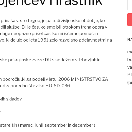
ojencev Hrastnik
 prinaša vrsto tegob, je pa tudi življensko obdobje, ko
li službe. Bil je čas, ko smo bili otrokom trdna opora v
sedaj je neopazno prišel čas, ko mi iščemo pomoč in
N
vo, ki deluje od leta 1951 zelo razvejano z dejavnostmi na
m
bo
ske pokrajinske zveze DU s sedežem v Trbovljah in
va
P
m področju ,ki ga podeli v letu 2006 MINISTRSTVO ZA
(b
 zaporedno številko HO-SD-036
kih skladov
e
tarejših ( marec , junij, september in december )