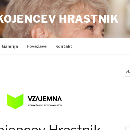
KOJENCEV HRASTNIK
Galerija
Povezave
Kontakt
S
Išč