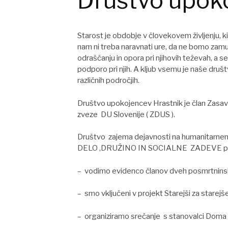
Društvo upok
Starost je obdobje v človekovem življenju, ki
nam ni treba naravnati ure, da ne bomo zamudi
odraščanju in opora pri njihovih teževah, a 
podporo pri njih. A kljub vsemu je naše društ
različnih področjih.
Društvo upokojencev Hrastnik je član Zasav
zveze DU Slovenije ( ZDUS ).
Društvo zajema dejavnosti na humanitarne
DELO ,DRUŽINO IN SOCIALNE ZADEVE pod
– vodimo evidenco članov dveh posmrtnins
– smo vključeni v projekt Starejši za starejš
– organiziramo srečanje s stanovalci Doma s