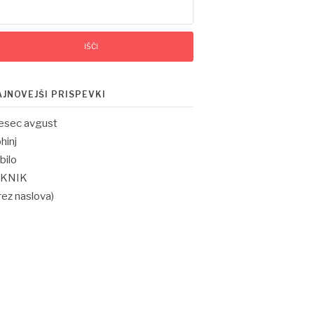
AJNOVEJŠI PRISPEVKI
esec avgust
hinj
bilo
IKNIK
rez naslova)