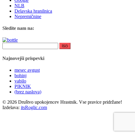
Google
NLB
Delavska hranilnica
Nepremičnine
Sledite nam na:
Išči:
Najnovejši prispevki
mesec avgust
bohinj
vabilo
PIKNIK
(brez naslova)
© 2026 Društvo upokojencev Hrastnik. Vse pravice pridržane!
Izdelava:
itsRoglic.com