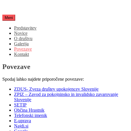
Skoči
Društvo upokojencev Hrastnik
na
vsebino
Meni
Predstavitev
Novice
O društvu
Galerija
Povezave
Kontakt
Povezave
Spodaj lahko najdete priporočene povezave:
ZDUS- Zveza društev upokojencev Slovenije
ZPIZ – Zavod za pokojninsko in invalidsko zavarovanje
Slovenije
SETIP
Občina Hrastnik
Telefonski imenik
E-uprava
Najdi.si